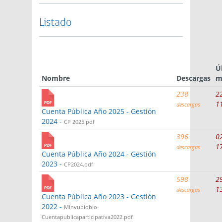
Listado
Ú
Nombre
Descargas
m
238
2
1
descargas
Cuenta Pública Año 2025 - Gestión
2024 -
CP 2025.pdf
396
0
1
descargas
Cuenta Pública Año 2024 - Gestión
2023 -
CP2024.pdf
598
2
1
descargas
Cuenta Pública Año 2023 - Gestión
2022 -
Minvubiobio-
Cuentapublicaparticipativa2022.pdf