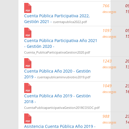
766
0
1
descargas
Cuenta Pública Participativa 2022,
Gestión 2021 -
cuentapublica2022.pdf
1097
0
1
descargas
Cuenta Pública Participativa Año 2021
- Gestión 2020 -
Cuenta_PublicaParticipativaGestion2020.pdf
1243
2
1
descargas
Cuenta Pública Año 2020 - Gestión
2019 -
cuentapublicaminvubiobio2019.pdf
1049
2
1
descargas
Cuenta Pública Año 2019 - Gestión
2018 -
CuentaPublicaparticipativaGestion2018COSOC.pdf
988
2
1
descargas
Asistencia Cuenta Pública Año 2019 -