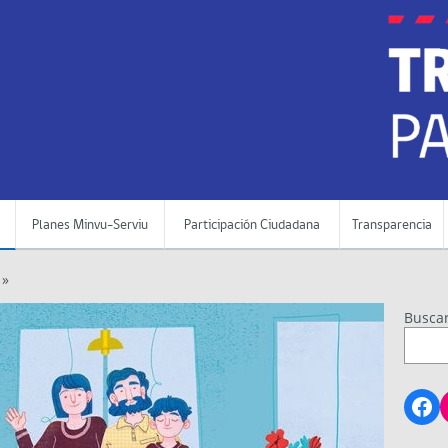
Planes Minvu-Serviu
Participación Ciudadana
Transparencia
 »
Busca
Fa