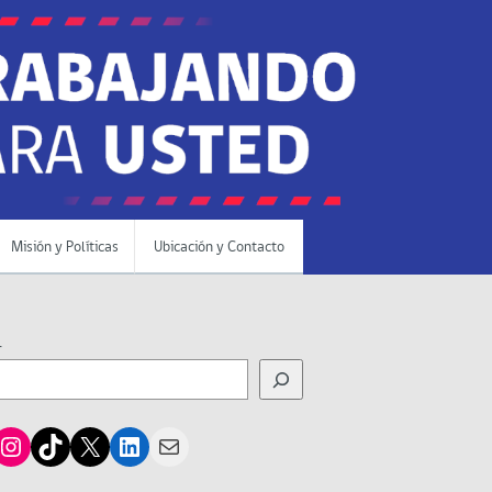
Misión y Políticas
Ubicación y Contacto
r
cebook
Instagram
TikTok
X
LinkedIn
Mail