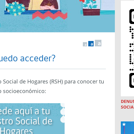
a
a
a
puedo acceder?
o Social de Hogares (RSH) para conocer tu
o socioeconómico:
DENU
SOCIA