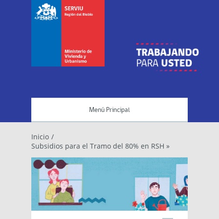
Menú Principal
Inicio
/
Subsidios para el Tramo del 80% en RSH »