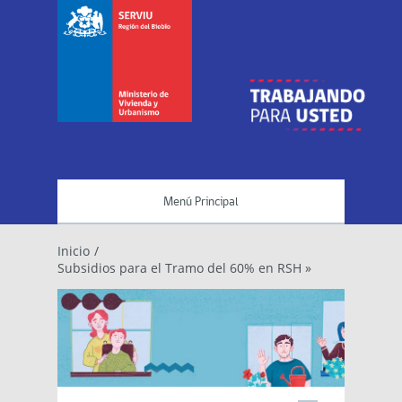
Menú Principal
Inicio
/
Subsidios para el Tramo del 60% en RSH »