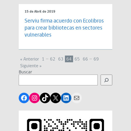
15 de Abril de 2019
Serviu firma acuerdo con Ecolibros
para crear bibliotecas en sectores
vulnerables
…
…
« Anterior
1
62
63
64
65
66
69
Siguiente »
Buscar
Facebook
Instagram
TikTok
X
LinkedIn
Mail