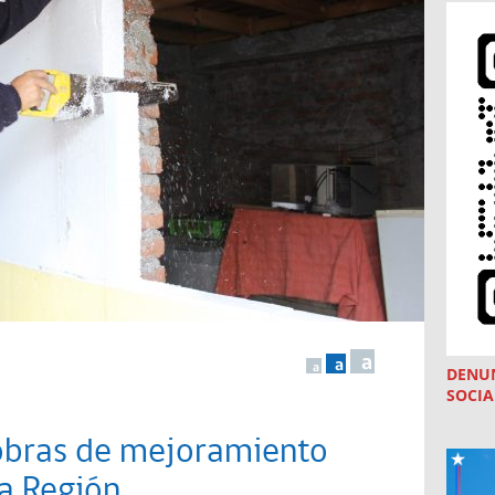
a
a
a
DENU
SOCIA
obras de mejoramiento
la Región