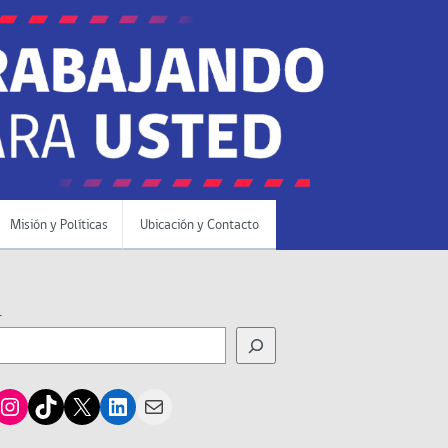
Misión y Políticas
Ubicación y Contacto
r
cebook
Instagram
TikTok
X
LinkedIn
Mail