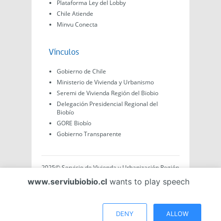
Plataforma Ley del Lobby
Chile Atiende
Minvu Conecta
Vínculos
Gobierno de Chile
Ministerio de Vivienda y Urbanismo
Seremi de Vivienda Región del Biobio
Delegación Presidencial Regional del
Biobío
GORE Biobío
Gobierno Transparente
2025© Servicio de Vivienda y Urbanización Región
del Biobío, Av. Arturo Prat #575, Concepción -
www.serviubiobio.cl
wants to play speech
Región del Biobío, Chile. Todo el contenido de este
sitio web es de creación propia ya sea por Minvu,
Serviu o Gobierno, a menos que se indique lo
contrario.
DENY
ALLOW