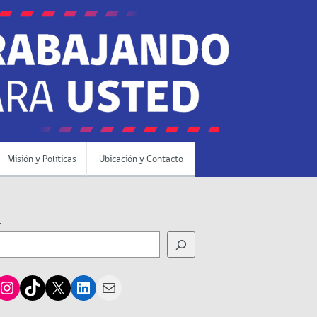
Misión y Políticas
Ubicación y Contacto
r
cebook
Instagram
TikTok
X
LinkedIn
Mail