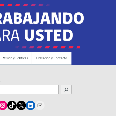
Misión y Políticas
Ubicación y Contacto
r
cebook
Instagram
TikTok
X
LinkedIn
Mail