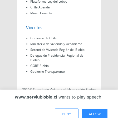
Plataforma Ley del Lobby
Chile Atiende
Minvu Conecta
Vínculos
Gobierno de Chile
Ministerio de Vivienda y Urbanismo
Seremi de Vivienda Región del Biobio
Delegación Presidencial Regional del
Biobío
GORE Biobío
Gobierno Transparente
2025© Servicio de Vivienda y Urbanización Región
del Biobío, Av. Arturo Prat #575, Concepción -
www.serviubiobio.cl
wants to play speech
Región del Biobío, Chile. Todo el contenido de este
sitio web es de creación propia ya sea por Minvu,
Serviu o Gobierno, a menos que se indique lo
contrario.
DENY
ALLOW