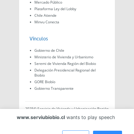
Mercado Público
Plataforma Ley del Lobby
Chile Atiende
Minvu Conecta
Vínculos
Gobierno de Chile
Ministerio de Vivienda y Urbanismo
Seremi de Vivienda Región del Biobio
Delegación Presidencial Regional del
Biobío
GORE Biobío
Gobierno Transparente
2025© Servicio de Vivienda y Urbanización Región
del Biobío, Av. Arturo Prat #575, Concepción -
www.serviubiobio.cl
wants to play speech
Región del Biobío, Chile. Todo el contenido de este
sitio web es de creación propia ya sea por Minvu,
Serviu o Gobierno, a menos que se indique lo