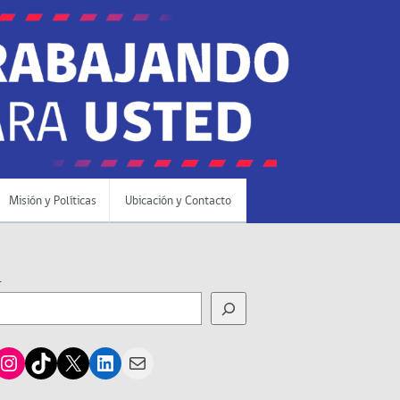
Misión y Políticas
Ubicación y Contacto
r
cebook
Instagram
TikTok
X
LinkedIn
Mail