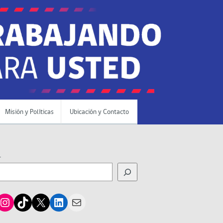
Misión y Políticas
Ubicación y Contacto
r
cebook
Instagram
TikTok
X
LinkedIn
Mail