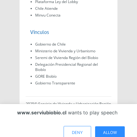
Plataforma Ley del Lobby
Chile Atiende
Minvu Conecta
Vínculos
Gobierno de Chile
Ministerio de Vivienda y Urbanismo
Seremi de Vivienda Región del Biobio
Delegación Presidencial Regional del
Biobío
GORE Biobío
Gobierno Transparente
2025© Servicio de Vivienda y Urbanización Región
del Biobío, Av. Arturo Prat #575, Concepción -
www.serviubiobio.cl
wants to play speech
Región del Biobío, Chile. Todo el contenido de este
sitio web es de creación propia ya sea por Minvu,
Serviu o Gobierno, a menos que se indique lo
contrario.
DENY
ALLOW