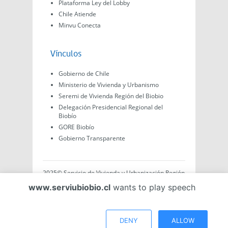
Plataforma Ley del Lobby
Chile Atiende
Minvu Conecta
Vínculos
Gobierno de Chile
Ministerio de Vivienda y Urbanismo
Seremi de Vivienda Región del Biobio
Delegación Presidencial Regional del
Biobío
GORE Biobío
Gobierno Transparente
2025© Servicio de Vivienda y Urbanización Región
del Biobío, Av. Arturo Prat #575, Concepción -
www.serviubiobio.cl
wants to play speech
Región del Biobío, Chile. Todo el contenido de este
sitio web es de creación propia ya sea por Minvu,
Serviu o Gobierno, a menos que se indique lo
contrario.
DENY
ALLOW