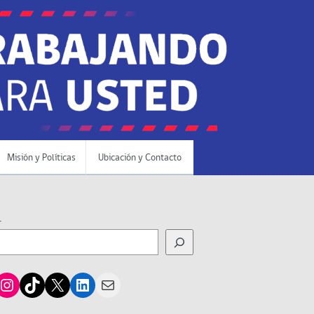
Misión y Políticas
Ubicación y Contacto
r
cebook
Instagram
TikTok
X
LinkedIn
Mail