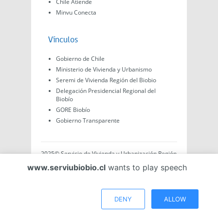
Chile Atiende
Minvu Conecta
Vínculos
Gobierno de Chile
Ministerio de Vivienda y Urbanismo
Seremi de Vivienda Región del Biobio
Delegación Presidencial Regional del
Biobío
GORE Biobío
Gobierno Transparente
2025© Servicio de Vivienda y Urbanización Región
del Biobío, Av. Arturo Prat #575, Concepción -
www.serviubiobio.cl
wants to play speech
Región del Biobío, Chile. Todo el contenido de este
sitio web es de creación propia ya sea por Minvu,
Serviu o Gobierno, a menos que se indique lo
contrario.
DENY
ALLOW