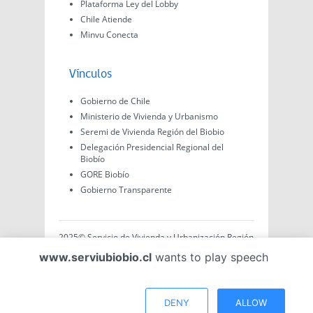
Plataforma Ley del Lobby
Chile Atiende
Minvu Conecta
Vínculos
Gobierno de Chile
Ministerio de Vivienda y Urbanismo
Seremi de Vivienda Región del Biobio
Delegación Presidencial Regional del
Biobío
GORE Biobío
Gobierno Transparente
2025© Servicio de Vivienda y Urbanización Región
del Biobío, Av. Arturo Prat #575, Concepción -
www.serviubiobio.cl
wants to play speech
Región del Biobío, Chile. Todo el contenido de este
sitio web es de creación propia ya sea por Minvu,
Serviu o Gobierno, a menos que se indique lo
contrario.
DENY
ALLOW