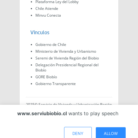
Plataforma Ley del Lobby
Chile Atiende
Minvu Conecta
Vínculos
Gobierno de Chile
Ministerio de Vivienda y Urbanismo
Seremi de Vivienda Región del Biobio
Delegación Presidencial Regional del
Biobío
GORE Biobío
Gobierno Transparente
2025© Servicio de Vivienda y Urbanización Región
del Biobío, Av. Arturo Prat #575, Concepción -
www.serviubiobio.cl
wants to play speech
Región del Biobío, Chile. Todo el contenido de este
sitio web es de creación propia ya sea por Minvu,
Serviu o Gobierno, a menos que se indique lo
contrario.
DENY
ALLOW