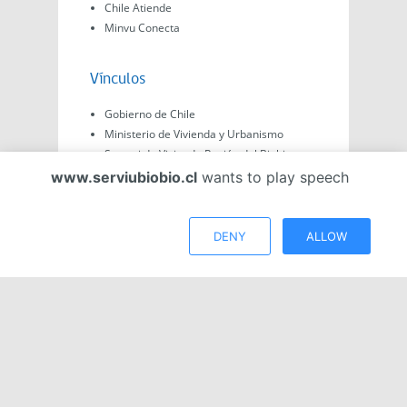
Chile Atiende
Minvu Conecta
Vínculos
Gobierno de Chile
Ministerio de Vivienda y Urbanismo
Seremi de Vivienda Región del Biobio
Delegación Presidencial Regional del
www.serviubiobio.cl
wants to play speech
Biobío
GORE Biobío
Gobierno Transparente
DENY
ALLOW
2025© Servicio de Vivienda y Urbanización Región
del Biobío, Av. Arturo Prat #575, Concepción -
Región del Biobío, Chile. Todo el contenido de este
sitio web es de creación propia ya sea por Minvu,
Serviu o Gobierno, a menos que se indique lo
contrario.