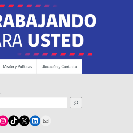
Misión y Políticas
Ubicación y Contacto
r
cebook
Instagram
TikTok
X
LinkedIn
Mail