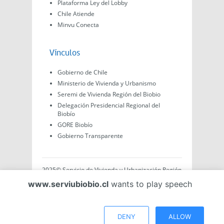
Plataforma Ley del Lobby
Chile Atiende
Minvu Conecta
Vínculos
Gobierno de Chile
Ministerio de Vivienda y Urbanismo
Seremi de Vivienda Región del Biobio
Delegación Presidencial Regional del
Biobío
GORE Biobío
Gobierno Transparente
2025© Servicio de Vivienda y Urbanización Región
del Biobío, Av. Arturo Prat #575, Concepción -
www.serviubiobio.cl
wants to play speech
Región del Biobío, Chile. Todo el contenido de este
sitio web es de creación propia ya sea por Minvu,
Serviu o Gobierno, a menos que se indique lo
contrario.
DENY
ALLOW