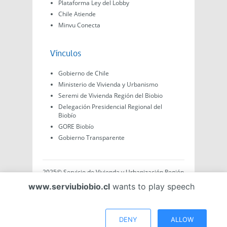
Plataforma Ley del Lobby
Chile Atiende
Minvu Conecta
Vínculos
Gobierno de Chile
Ministerio de Vivienda y Urbanismo
Seremi de Vivienda Región del Biobio
Delegación Presidencial Regional del
Biobío
GORE Biobío
Gobierno Transparente
2025© Servicio de Vivienda y Urbanización Región
del Biobío, Av. Arturo Prat #575, Concepción -
www.serviubiobio.cl
wants to play speech
Región del Biobío, Chile. Todo el contenido de este
sitio web es de creación propia ya sea por Minvu,
Serviu o Gobierno, a menos que se indique lo
contrario.
DENY
ALLOW