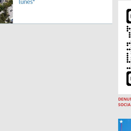
lunes”
DENU
SOCIA