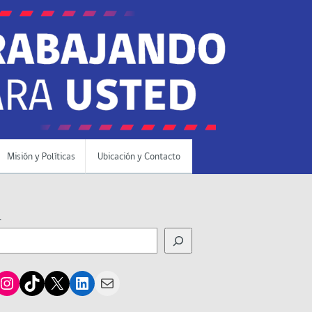
Misión y Políticas
Ubicación y Contacto
r
cebook
Instagram
TikTok
X
LinkedIn
Mail