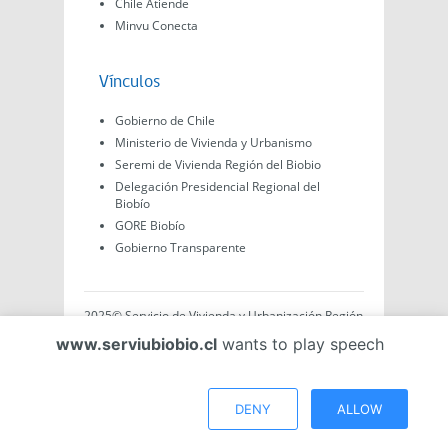
Chile Atiende
Minvu Conecta
Vínculos
Gobierno de Chile
Ministerio de Vivienda y Urbanismo
Seremi de Vivienda Región del Biobio
Delegación Presidencial Regional del
Biobío
GORE Biobío
Gobierno Transparente
2025© Servicio de Vivienda y Urbanización Región
del Biobío, Av. Arturo Prat #575, Concepción -
www.serviubiobio.cl
wants to play speech
Región del Biobío, Chile. Todo el contenido de este
sitio web es de creación propia ya sea por Minvu,
Serviu o Gobierno, a menos que se indique lo
contrario.
DENY
ALLOW