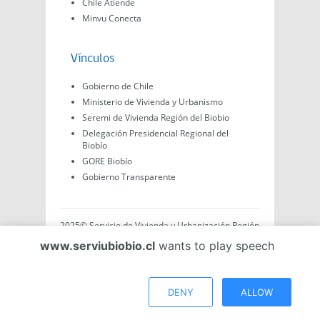
Chile Atiende
Minvu Conecta
Vínculos
Gobierno de Chile
Ministerio de Vivienda y Urbanismo
Seremi de Vivienda Región del Biobio
Delegación Presidencial Regional del
Biobío
GORE Biobío
Gobierno Transparente
2025© Servicio de Vivienda y Urbanización Región
del Biobío, Av. Arturo Prat #575, Concepción -
www.serviubiobio.cl
wants to play speech
Región del Biobío, Chile. Todo el contenido de este
sitio web es de creación propia ya sea por Minvu,
Serviu o Gobierno, a menos que se indique lo
contrario.
DENY
ALLOW