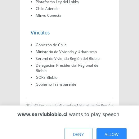
Plataforma Ley del Lobby
Chile Atiende
Minvu Conecta
Vínculos
Gobierno de Chile
Ministerio de Vivienda y Urbanismo
Seremi de Vivienda Región del Biobio
Delegación Presidencial Regional del
Biobío
GORE Biobío
Gobierno Transparente
2025© Servicio de Vivienda y Urbanización Región
del Biobío, Av. Arturo Prat #575, Concepción -
www.serviubiobio.cl
wants to play speech
Región del Biobío, Chile. Todo el contenido de este
sitio web es de creación propia ya sea por Minvu,
Serviu o Gobierno, a menos que se indique lo
contrario.
DENY
ALLOW