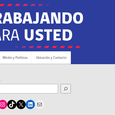
Misión y Políticas
Ubicación y Contacto
r
cebook
Instagram
TikTok
X
LinkedIn
Mail