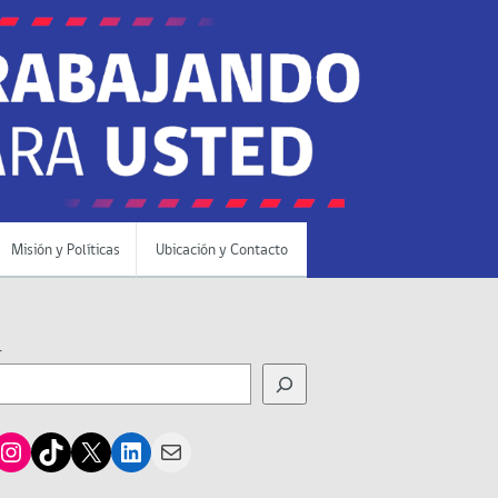
Misión y Políticas
Ubicación y Contacto
r
cebook
Instagram
TikTok
X
LinkedIn
Mail