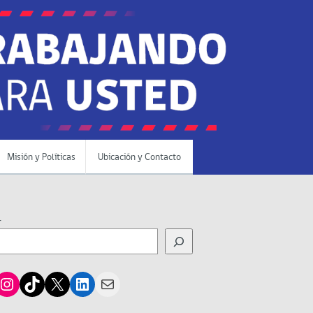
Misión y Políticas
Ubicación y Contacto
r
cebook
Instagram
TikTok
X
LinkedIn
Mail