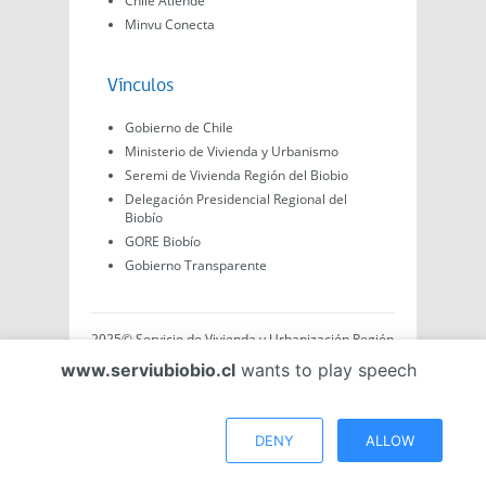
Chile Atiende
Minvu Conecta
Vínculos
Gobierno de Chile
Ministerio de Vivienda y Urbanismo
Seremi de Vivienda Región del Biobio
Delegación Presidencial Regional del
Biobío
GORE Biobío
Gobierno Transparente
2025© Servicio de Vivienda y Urbanización Región
del Biobío, Av. Arturo Prat #575, Concepción -
www.serviubiobio.cl
wants to play speech
Región del Biobío, Chile. Todo el contenido de este
sitio web es de creación propia ya sea por Minvu,
Serviu o Gobierno, a menos que se indique lo
contrario.
DENY
ALLOW