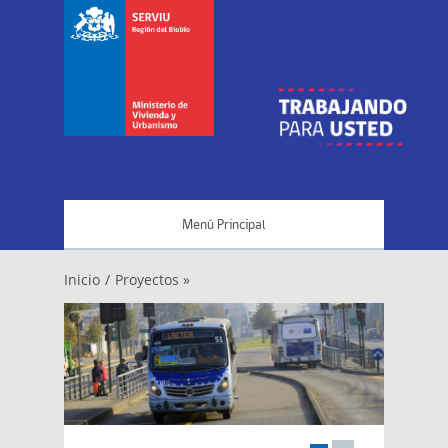
Menú Principal
Inicio
/
Proyectos »