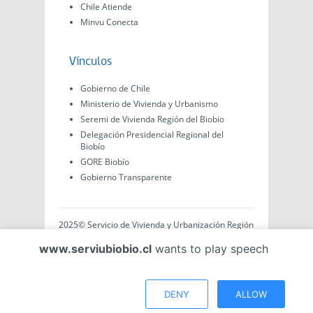
Chile Atiende
Minvu Conecta
Vínculos
Gobierno de Chile
Ministerio de Vivienda y Urbanismo
Seremi de Vivienda Región del Biobio
Delegación Presidencial Regional del
Biobío
GORE Biobío
Gobierno Transparente
2025© Servicio de Vivienda y Urbanización Región
del Biobío, Av. Arturo Prat #575, Concepción -
www.serviubiobio.cl
wants to play speech
Región del Biobío, Chile. Todo el contenido de este
sitio web es de creación propia ya sea por Minvu,
Serviu o Gobierno, a menos que se indique lo
contrario.
DENY
ALLOW