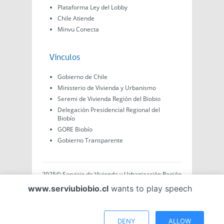
Plataforma Ley del Lobby
Chile Atiende
Minvu Conecta
Vínculos
Gobierno de Chile
Ministerio de Vivienda y Urbanismo
Seremi de Vivienda Región del Biobio
Delegación Presidencial Regional del
Biobío
GORE Biobío
Gobierno Transparente
2025© Servicio de Vivienda y Urbanización Región
del Biobío, Av. Arturo Prat #575, Concepción -
www.serviubiobio.cl
wants to play speech
Región del Biobío, Chile. Todo el contenido de este
sitio web es de creación propia ya sea por Minvu,
Serviu o Gobierno, a menos que se indique lo
contrario.
DENY
ALLOW