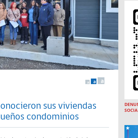
a
a
a
onocieron sus viviendas
DENU
SOCIA
queños condominios