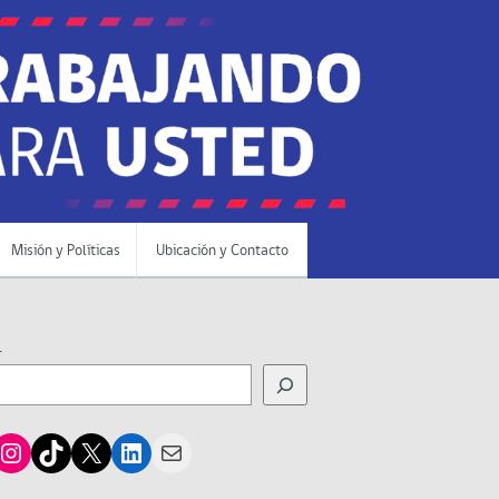
Misión y Políticas
Ubicación y Contacto
r
cebook
Instagram
TikTok
X
LinkedIn
Mail