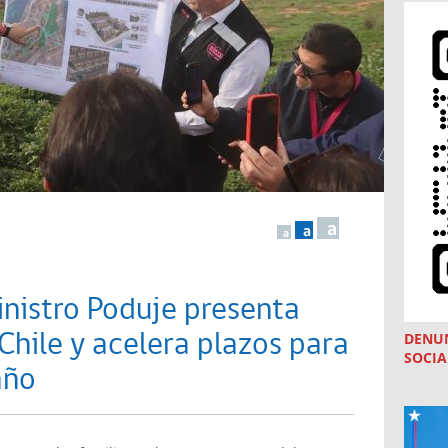
a
a
a
nistro Poduje presenta
DENU
Chile y acelera plazos para
SOCIA
año