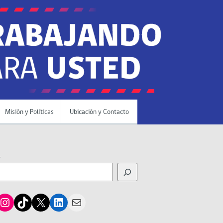
Misión y Políticas
Ubicación y Contacto
r
cebook
Instagram
TikTok
X
LinkedIn
Mail