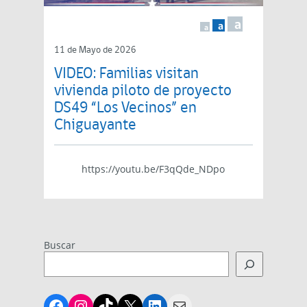
a
a
a
11 de Mayo de 2026
VIDEO: Familias visitan
vivienda piloto de proyecto
DS49 “Los Vecinos” en
Chiguayante
https://youtu.be/F3qQde_NDpo
Buscar
Facebook
Instagram
TikTok
X
LinkedIn
Mail