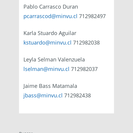
Pablo Carrasco Duran
pcarrascod@minvu.cl
712982497
Karla Stuardo Aguilar
kstuardo@minvu.cl
712982038
Leyla Selman Valenzuela
lselman@minvu.cl
712982037
Jaime Bass Matamala
jbass@minvu.cl
712982438