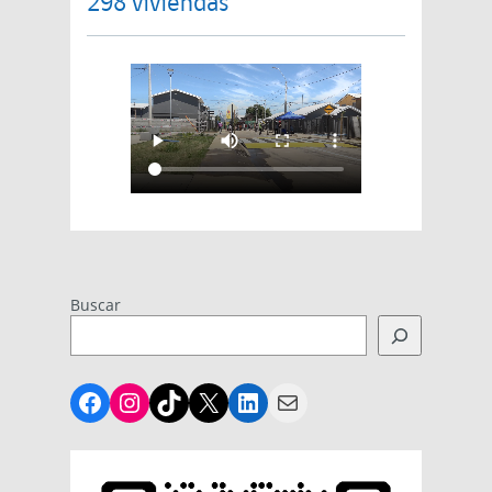
298 viviendas
Buscar
Facebook
Instagram
TikTok
X
LinkedIn
Mail