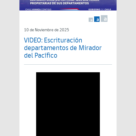
a
a
a
10 de Noviembre de 2025
VIDEO: Escrituración
departamentos de Mirador
del Pacífico