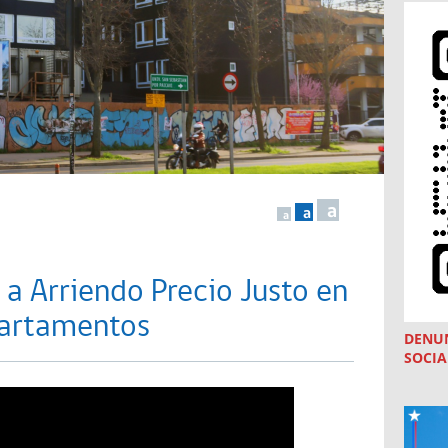
a
a
a
 a Arriendo Precio Justo en
partamentos
DENU
SOCIA