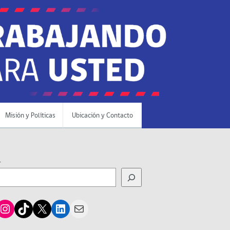
Misión y Políticas
Ubicación y Contacto
r
cebook
Instagram
TikTok
X
LinkedIn
Mail