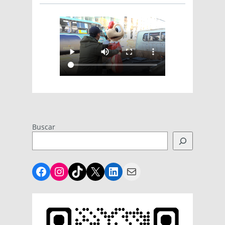
Buscar
Facebook
Instagram
TikTok
X
LinkedIn
Mail