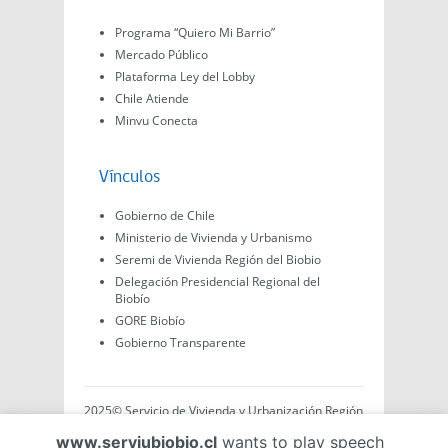
Programa “Quiero Mi Barrio”
Mercado Público
Plataforma Ley del Lobby
Chile Atiende
Minvu Conecta
Vínculos
Gobierno de Chile
Ministerio de Vivienda y Urbanismo
Seremi de Vivienda Región del Biobio
Delegación Presidencial Regional del
Biobío
GORE Biobío
Gobierno Transparente
2025© Servicio de Vivienda y Urbanización Región
del Biobío, Av. Arturo Prat #575, Concepción -
www.serviubiobio.cl
wants to play speech
Región del Biobío, Chile. Todo el contenido de este