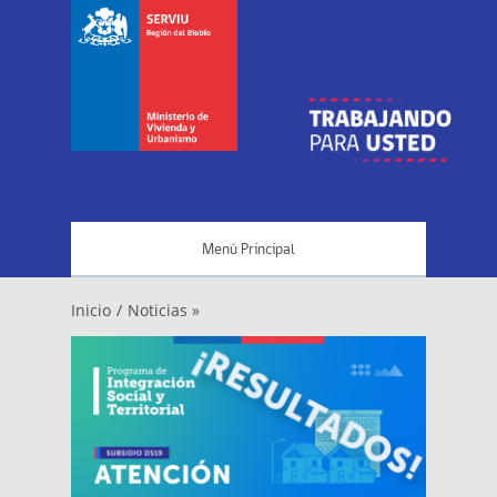
Menú Principal
Inicio
/
Noticias »