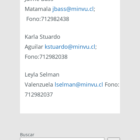
Matamala
jbass@minvu.cl
;
Fono:712982438
Karla Stuardo
Aguilar
kstuardo@minvu.cl
;
Fono:712982038
Leyla Selman
Valenzuela
lselman@minvu.cl
Fono:
712982037
Buscar