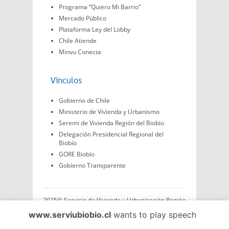
Programa “Quiero Mi Barrio”
Mercado Público
Plataforma Ley del Lobby
Chile Atiende
Minvu Conecta
Vínculos
Gobierno de Chile
Ministerio de Vivienda y Urbanismo
Seremi de Vivienda Región del Biobio
Delegación Presidencial Regional del
Biobío
GORE Biobío
Gobierno Transparente
2025© Servicio de Vivienda y Urbanización Región
del Biobío, Av. Arturo Prat #575, Concepción -
www.serviubiobio.cl
wants to play speech
Región del Biobío, Chile. Todo el contenido de este
sitio web es de creación propia ya sea por Minvu,