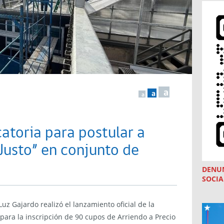
a
a
a
atoria para postular a
 Justo” en conjunto de
DENU
SOCIA
Luz Gajardo realizó el lanzamiento oficial de la
para la inscripción de 90 cupos de Arriendo a Precio