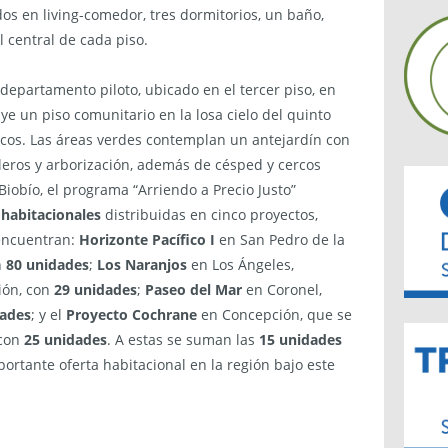
os en living-comedor, tres dormitorios, un baño,
ll central de cada piso.
epartamento piloto, ubicado en el tercer piso, en
ye un piso comunitario en la losa cielo del quinto
aicos. Las áreas verdes contemplan un antejardín con
leros y arborización, además de césped y cercos
 Biobío, el programa “Arriendo a Precio Justo”
habitacionales
distribuidas en cinco proyectos,
 encuentran:
Horizonte Pacífico I
en San Pedro de la
n
80 unidades
;
Los Naranjos
en Los Ángeles,
ión, con
29 unidades
;
Paseo del Mar
en Coronel,
dades
; y el
Proyecto Cochrane
en Concepción, que se
 con
25 unidades
. A estas se suman las
15 unidades
portante oferta habitacional en la región bajo este