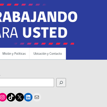
Misión y Políticas
Ubicación y Contacto
r
cebook
Instagram
TikTok
X
LinkedIn
Mail