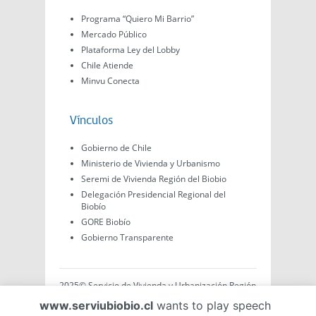
Programa “Quiero Mi Barrio”
Mercado Público
Plataforma Ley del Lobby
Chile Atiende
Minvu Conecta
Vínculos
Gobierno de Chile
Ministerio de Vivienda y Urbanismo
Seremi de Vivienda Región del Biobio
Delegación Presidencial Regional del
Biobío
GORE Biobío
Gobierno Transparente
2025© Servicio de Vivienda y Urbanización Región
del Biobío, Av. Arturo Prat #575, Concepción -
www.serviubiobio.cl
wants to play speech
Región del Biobío, Chile. Todo el contenido de este