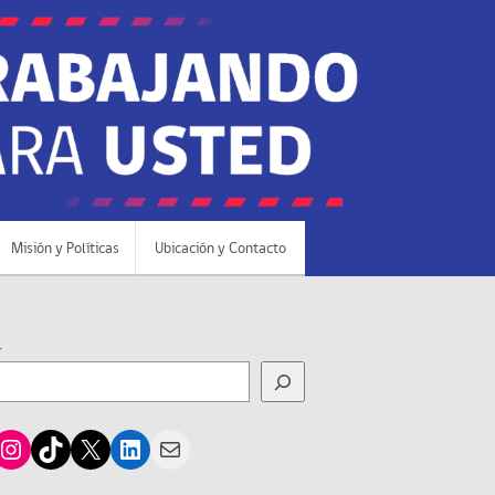
Misión y Políticas
Ubicación y Contacto
r
cebook
Instagram
TikTok
X
LinkedIn
Mail