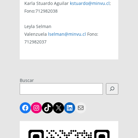
Karla Stuardo Aguilar
kstuardo@minvu.cl
;
Fono:712982038
Leyla Selman
Valenzuela
lselman@minvu.cl
Fono:
712982037
Buscar
Facebook
Instagram
TikTok
X
LinkedIn
Mail