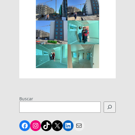
Buscar
Facebook
Instagram
TikTok
X
LinkedIn
Mail