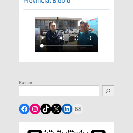
Provincial Biobío
Buscar
Facebook
Instagram
TikTok
X
LinkedIn
Mail